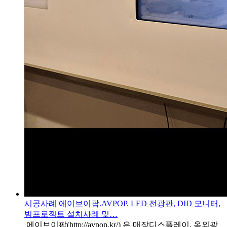
시공사례
에이브이팝.AVPOP. LED 전광판, DID 모니터,
빔프로젝트 설치사례 및…
에이브이팝(http://avpop.kr/) 은 매장디스플레이, 옥외광