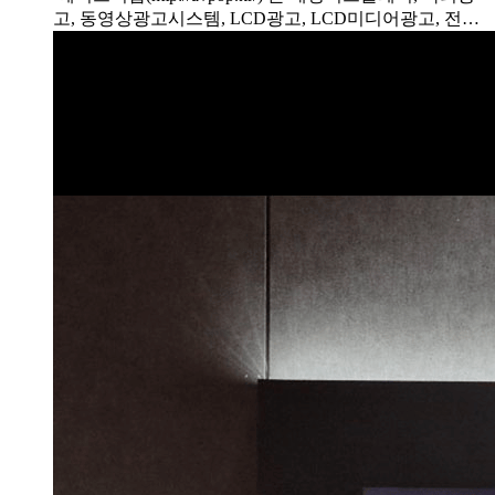
고, 동영상광고시스템, LCD광고, LCD미디어광고, 전…