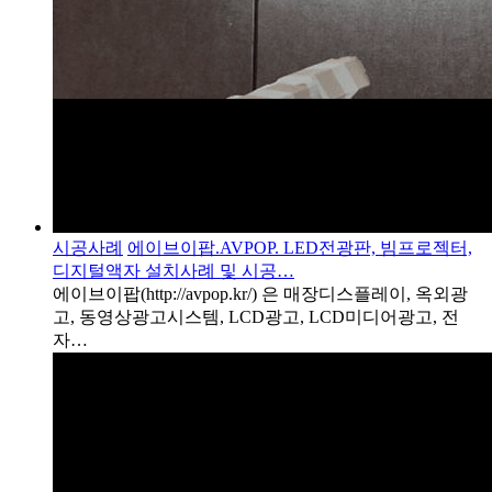
시공사례
에이브이팝.AVPOP. LED전광판, 빔프로젝터,
디지털액자 설치사례 및 시공…
에이브이팝(http://avpop.kr/) 은 매장디스플레이, 옥외광
고, 동영상광고시스템, LCD광고, LCD미디어광고, 전
자…