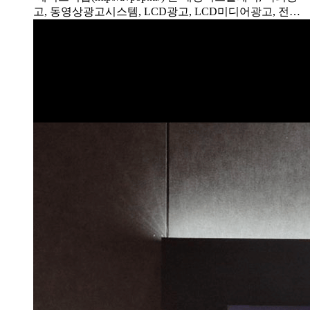
고, 동영상광고시스템, LCD광고, LCD미디어광고, 전…