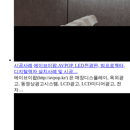
시공사례
에이브이팝.AVPOP. LED전광판, 빔프로젝터,
디지털액자 설치사례 및 시공…
에이브이팝(http://avpop.kr/) 은 매장디스플레이, 옥외광
고, 동영상광고시스템, LCD광고, LCD미디어광고, 전
자…