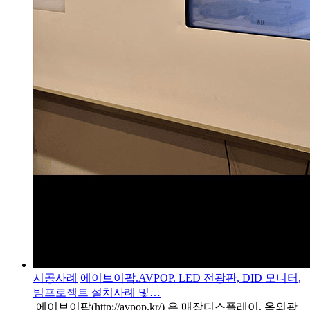
시공사례
에이브이팝.AVPOP. LED 전광판, DID 모니터,
빔프로젝트 설치사례 및…
에이브이팝(http://avpop.kr/) 은 매장디스플레이, 옥외광